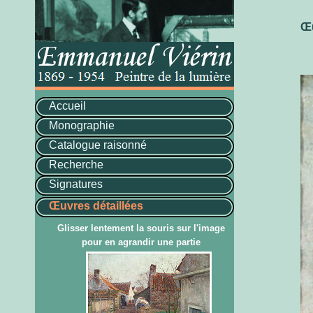
Œu
Accueil
Monographie
Catalogue raisonné
Recherche
Signatures
Œuvres détaillées
Glisser lentement la souris sur l'image
pour en agrandir une partie