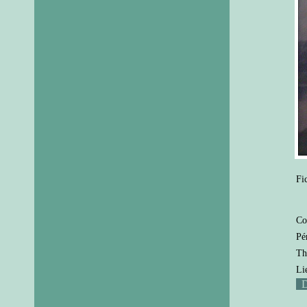
Fi
Co
Pé
Th
Li
D