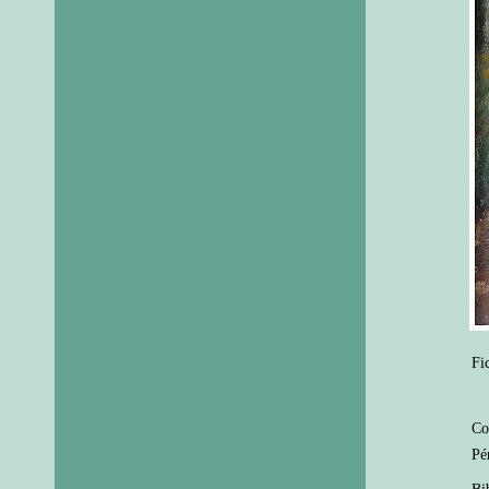
Fi
Co
Pé