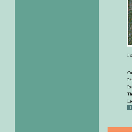
Fi
Co
Pé
Re
Th
Li
D