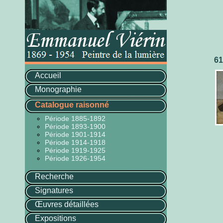
61
Accueil
Monographie
Catalogue raisonné
Période 1885-1892
Période 1893-1900
Période 1901-1914
Période 1914-1918
Période 1919-1925
Période 1926-1954
Recherche
Signatures
Œuvres détaillées
Expositions