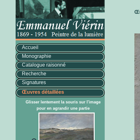
Œu
Accueil
Monographie
Catalogue raisonné
Recherche
Signatures
Œuvres détaillées
Glisser lentement la souris sur l'image
pour en agrandir une partie