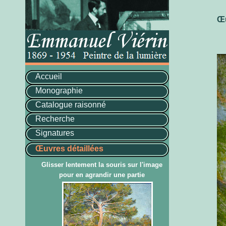
Œu
Accueil
Monographie
Catalogue raisonné
Recherche
Signatures
Œuvres détaillées
Glisser lentement la souris sur l'image
pour en agrandir une partie