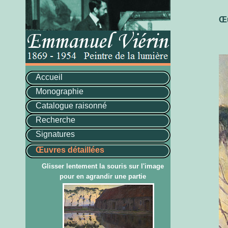
Œu
Accueil
Monographie
Catalogue raisonné
Recherche
Signatures
Œuvres détaillées
Glisser lentement la souris sur l'image
pour en agrandir une partie