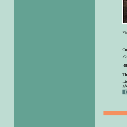
Fi
Co
Pé
Bi
Th
Li
gé
D