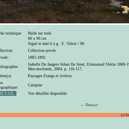
che technique:
Huile sur toile
60 x 90 cm
Signé et daté b.à g.: E. Viérin / 90
llection:
Collection privée
riode:
1885-1892
Isabelle De Jaegere Johan De Smet, Emmanuel Viérin 1869-19
bliographie:
Mercatorfonds, 2004, p. 116-117.
ème(s):
Paysages Etangs et rivières
eu
Campine
ographique:
ETAIL
Vue détaillée disponible
← Retour
(c) A