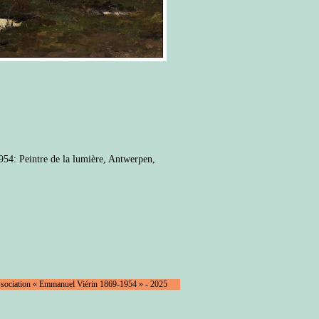
54: Peintre de la lumière, Antwerpen,
ssociation « Emmanuel Viérin 1869-1954 » - 2025