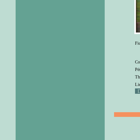
Fi
Co
Pé
Th
Li
D