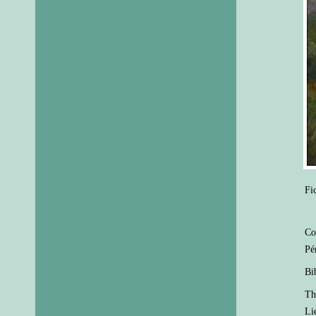
Fi
Co
Pé
Bi
Th
Li