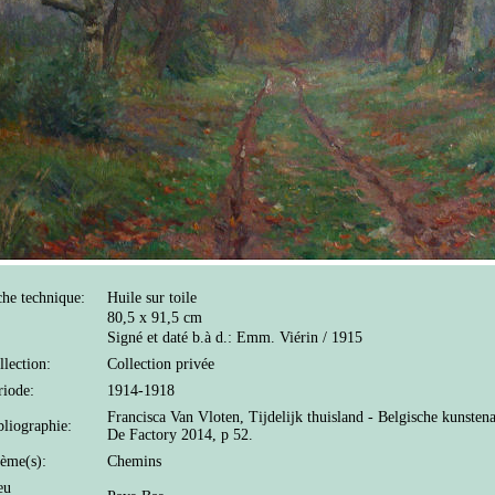
che technique:
Huile sur toile
80,5 x 91,5 cm
Signé et daté b.à d.: Emm. Viérin / 1915
llection:
Collection privée
riode:
1914-1918
Francisca Van Vloten, Tijdelijk thuisland - Belgische kuns
bliographie:
De Factory 2014, p 52.
ème(s):
Chemins
eu