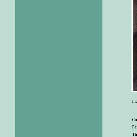
Fi
Co
Pé
Th