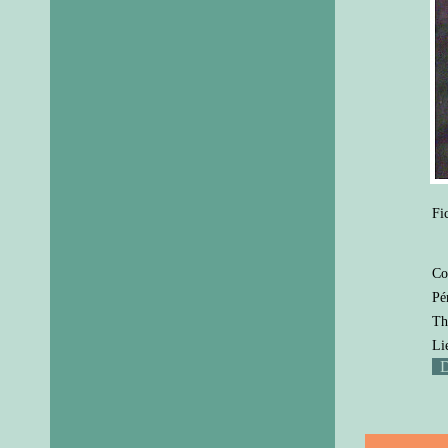
Fi
Co
Pé
Th
Li
D