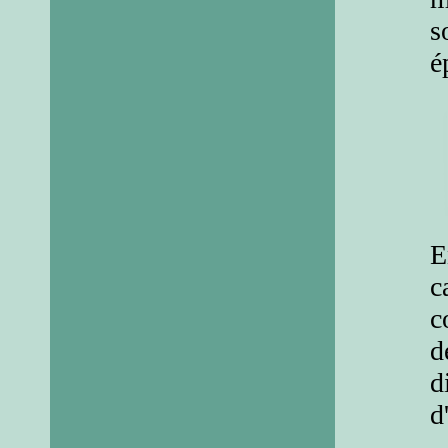
s
é
E
c
c
d
d
d