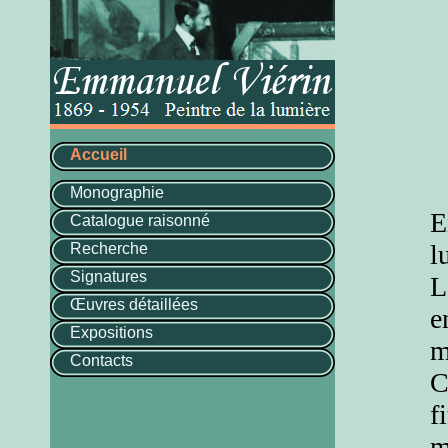
Accueil
Monographie
E
Catalogue raisonné
l
Recherche
Signatures
L
Œuvres détaillées
e
Expositions
m
Contacts
C
f
m