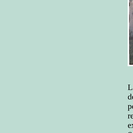
L
d
p
r
e