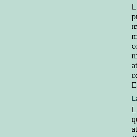
L
p
œ
m
c
m
a
c
E
L
L
q
a