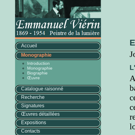
E
Accueil
J
Monographie
Introduction
L
Monographie
Biographie
A
Œuvre
b
Catalogue raisonné
c
Recherche
c
Signatures
Œuvres détaillées
r
Expositions
l
Contacts