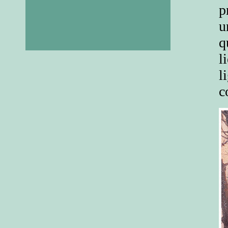
p
u
q
l
l
c