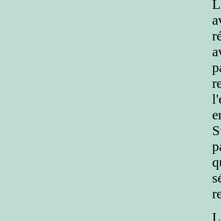
L
a
r
a
p
r
l
e
S
p
q
s
r
L