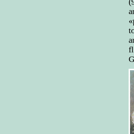
(
a
«
t
a
f
G