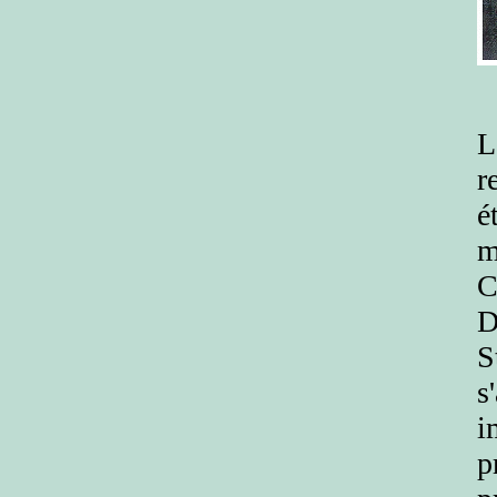
L
r
é
m
C
D
S
s
i
p