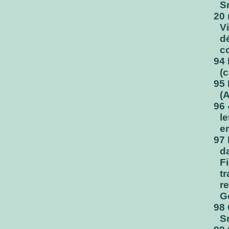
S
20
V
d
co
94 
(c
95 
(
96 
l
e
97 
d
F
t
re
Ge
98 
S