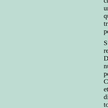
c
u
q
t
p
S
r
D
n
p
C
e
d
t