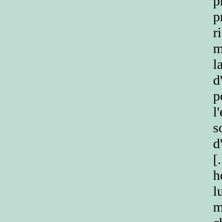
p
p
r
m
l
d
p
l
s
d
[
h
l
m