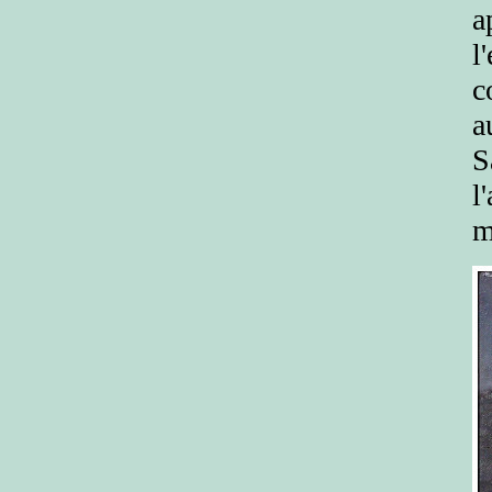
a
l
c
a
S
l
m