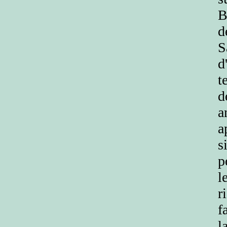
B
d
S
d
t
d
a
a
s
p
l
r
f
l