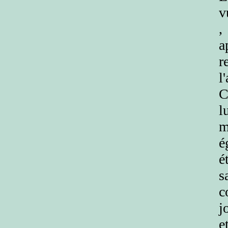
v
,
a
r
l
C
l
m
é
é
s
c
j
e