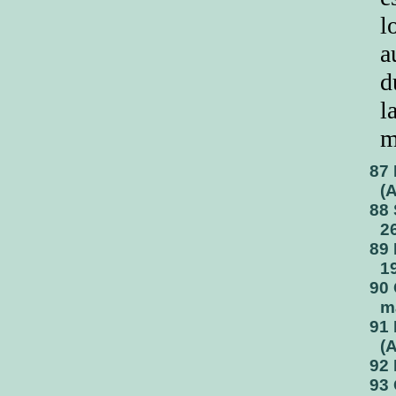
l
a
d
l
m
87 
(
88 
2
89 
1
90 
ma
91 
(
92 
93 