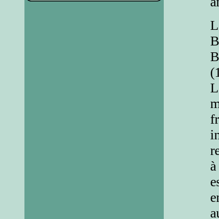
a
L
B
B
(
L
m
f
i
r
à
e
e
a