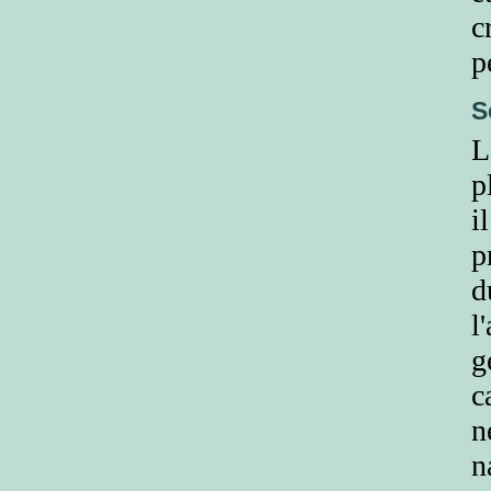
c
p
S
L
p
i
p
d
l
g
c
n
n