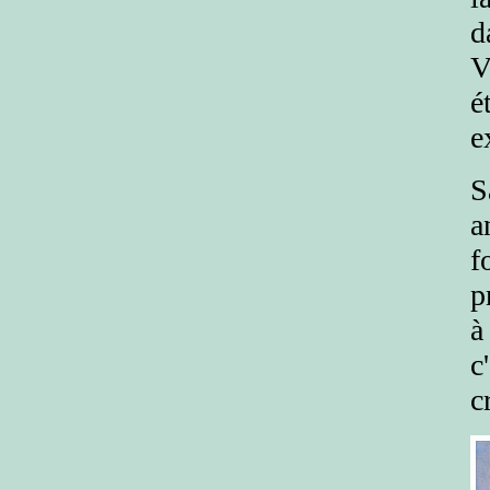
d
V
é
e
S
a
f
p
à
c
c