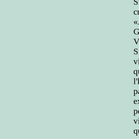
S
c
«
G
V
S
v
q
l
p
e
p
v
q