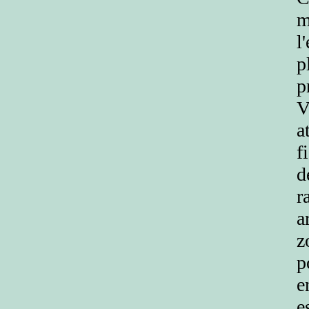
m
l
p
p
V
a
f
d
r
a
z
p
e
e