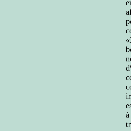
e
a
p
c
«
b
n
d
c
c
i
e
à
t